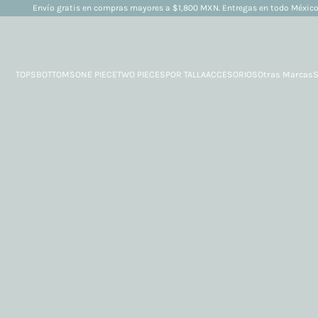
Envío gratis en compras mayores a $1,800 MXN. Entregas en todo Méxic
TOPS
BOTTOMS
ONE PIECE
TWO PIECES
POR TALLA
ACCESORIOS
Otras Marcas
S