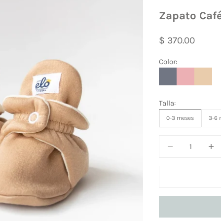
Zapato Caf
Precio de ofer
$ 370.00
Color:
Gris
Rosa
Café
Talla:
0-3 meses
3-6
Reducir cantidad
Reduc