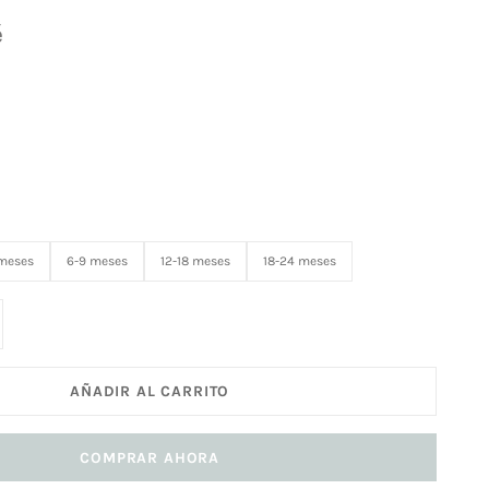
é
ta
 meses
6-9 meses
12-18 meses
18-24 meses
ir cantidad
AÑADIR AL CARRITO
COMPRAR AHORA